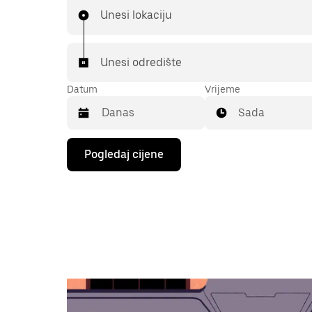
Unesi lokaciju
Unesi odredište
Datum
Vrijeme
Sada
Pritisni
Pogledaj cijene
tipku
sa
strelicom
prema
dolje
za
interakciju
s
kalendarom
i
odaberi
datum.
Pritisni