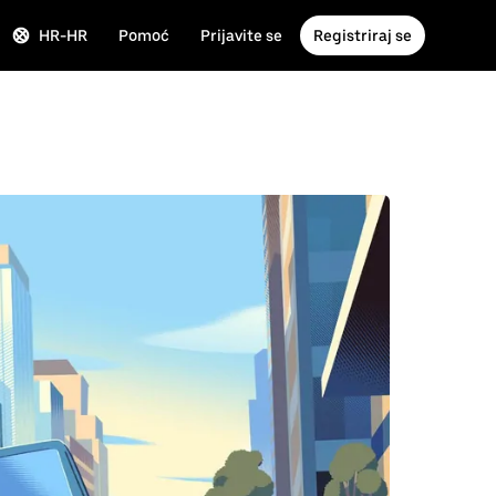
HR-HR
Pomoć
Prijavite se
Registriraj se