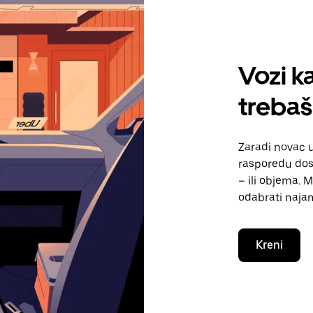
Vozi ka
trebaš
Zaradi novac 
rasporedu dos
– ili objema. 
odabrati naja
Kreni