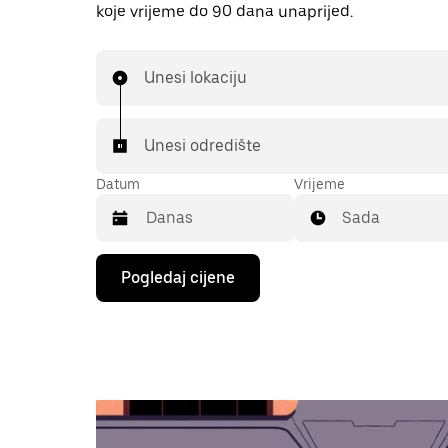
koje vrijeme do 90 dana unaprijed.
Unesi lokaciju
Unesi odredište
Datum
Vrijeme
Sada
Pritisni
Pogledaj cijene
tipku
sa
strelicom
prema
dolje
za
interakciju
s
kalendarom
i