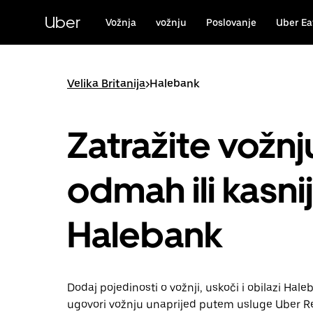
Preskoči
na
Uber
Vožnja
vožnju
Poslovanje
Uber Ea
glavni
sadržaj
Velika Britanija
>
Halebank
Zatražite vožnj
odmah ili kasni
Halebank
Dodaj pojedinosti o vožnji, uskoči i obilazi Haleba
ugovori vožnju unaprijed putem usluge Uber Re