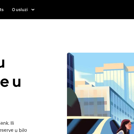
ts
O usluzi
u
je u
nk. Ili
serve u bilo