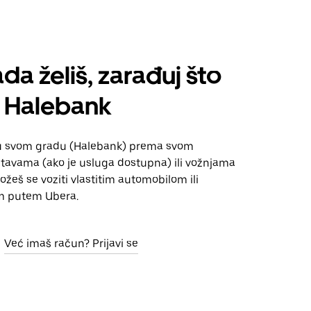
da želiš, zarađuj što
 Halebank
u svom gradu (Halebank) prema svom
tavama (ako je usluga dostupna) ili vožnjama
Možeš se voziti vlastitim automobilom ili
m putem Ubera.
Već imaš račun? Prijavi se