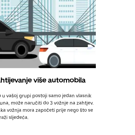
htijevanje više automobila
Uber Shu
 u vašoj grupi postoji samo jedan vlasnik
Naša opcija 
una, može naručiti do 3 vožnje na zahtjev.
za odabrane
ka vožnja mora započeti prije nego što se
događanja.
raži sljedeća.
Pogledajte d