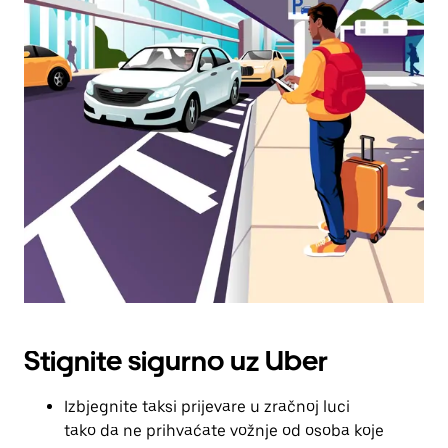
kalendarom
i
odaberi
datum.
Pritisni
tipku
escape
za
zatvaranje
kalendara.
Stignite sigurno uz Uber
Izbjegnite taksi prijevare u zračnoj luci
tako da ne prihvaćate vožnje od osoba koje