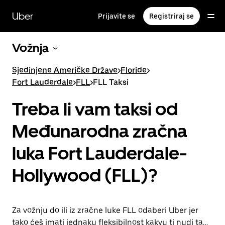
Preskoči
na
Uber
Prijavite se
Registriraj se
glavni
sadržaj
Vožnja
Sjedinjene Američke Države
>
Floride
>
Fort Lauderdale
>
FLL
>
FLL Taksi
Treba li vam taksi od
Međunarodna zračna
luka Fort Lauderdale-
Hollywood (FLL)?
Za vožnju do ili iz zračne luke FLL odaberi Uber jer
tako ćeš imati jednaku fleksibilnost kakvu ti nudi taksi