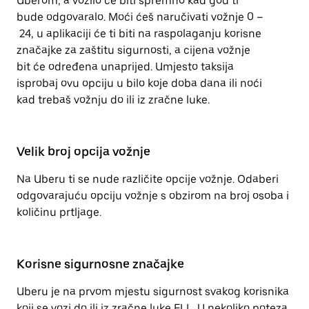
Uberom, a vozilo će biti spremno kad god ti
bude odgovaralo. Moći ćeš naručivati vožnje 0 –
24, u aplikaciji će ti biti na raspolaganju korisne
značajke za zaštitu sigurnosti, a cijena vožnje
bit će određena unaprijed. Umjesto taksija
isprobaj ovu opciju u bilo koje doba dana ili noći
kad trebaš vožnju do ili iz zračne luke.
Velik broj opcija vožnje
Na Uberu ti se nude različite opcije vožnje. Odaberi
odgovarajuću opciju vožnje s obzirom na broj osoba i
količinu prtljage.
Korisne sigurnosne značajke
Uberu je na prvom mjestu sigurnost svakog korisnika
koji se vozi do ili iz zračne luke FLL. U nekoliko poteza