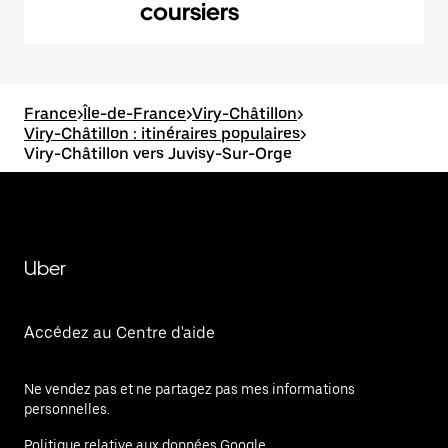
coursiers
France
>
Île-de-France
>
Viry-Châtillon
>
Viry-Châtillon : itinéraires populaires
>
Viry-Châtillon vers Juvisy-Sur-Orge
Uber
Accédez au Centre d'aide
Ne vendez pas et ne partagez pas mes informations
personnelles.
Politique relative aux données Google