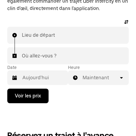
également commander un trajet Uber Intercity en un
clin d'œil, directement dans l'application.
Lieu de départ
Où allez-vous ?
Date
Heure
Maintenant
Appuyez
Voir les prix
sur
la
flèche
vers
le
bas
pour
Réservez un trajet à l'avance