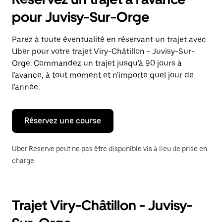
ouvrir
le
pour Juvisy-Sur-Orge
calendrier
et
sélectionner
Parez à toute éventualité en réservant un trajet avec
une
Uber pour votre trajet Viry-Châtillon - Juvisy-Sur-
date.
Appuyez
Orge. Commandez un trajet jusqu'à 90 jours à
sur
l'avance, à tout moment et n'importe quel jour de
la
l'année.
touche
Échap
pour
fermer
Réservez une course
le
calendrier.
Uber Reserve peut ne pas être disponible vis à lieu de prise en
charge.
Trajet Viry-Châtillon - Juvisy-