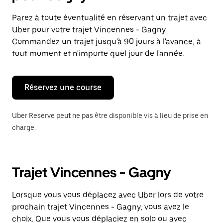
et
sélectionner
Parez à toute éventualité en réservant un trajet avec
une
Uber pour votre trajet Vincennes - Gagny.
date.
Appuyez
Commandez un trajet jusqu'à 90 jours à l'avance, à
sur
tout moment et n'importe quel jour de l'année.
la
touche
Échap
pour
Réservez une course
fermer
le
calendrier.
Uber Reserve peut ne pas être disponible vis à lieu de prise en
charge.
Trajet Vincennes - Gagny
Lorsque vous vous déplacez avec Uber lors de votre
prochain trajet Vincennes - Gagny, vous avez le
choix. Que vous vous déplaciez en solo ou avec