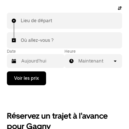
Lieu de départ
Où allez-vous ?
Date
Heure
Maintenant
Appuyez
Voir les prix
sur
la
flèche
vers
le
bas
pour
Réservez un trajet à l'avance
ouvrir
le
pour Gagny
calendrier