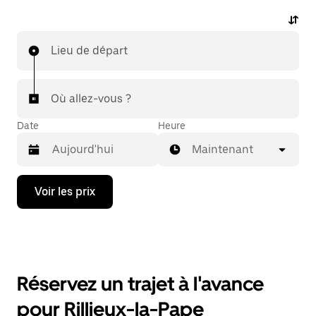
Lieu de départ
Où allez-vous ?
Date
Heure
Maintenant
Appuyez
Voir les prix
sur
la
flèche
vers
le
bas
pour
Réservez un trajet à l'avance
ouvrir
le
pour Rillieux-la-Pape
calendrier