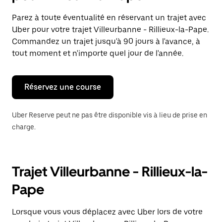
et
sélectionner
Parez à toute éventualité en réservant un trajet avec
une
Uber pour votre trajet Villeurbanne - Rillieux-la-Pape.
date.
Appuyez
Commandez un trajet jusqu'à 90 jours à l'avance, à
sur
tout moment et n'importe quel jour de l'année.
la
touche
Échap
pour
Réservez une course
fermer
le
calendrier.
Uber Reserve peut ne pas être disponible vis à lieu de prise en
charge.
Trajet Villeurbanne - Rillieux-la-
Pape
Lorsque vous vous déplacez avec Uber lors de votre