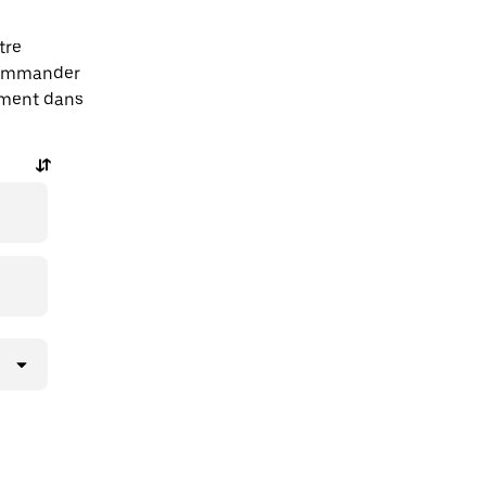
tre
 commander
tement dans