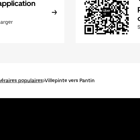
application
harger
inéraires populaires
>
Villepinte vers Pantin