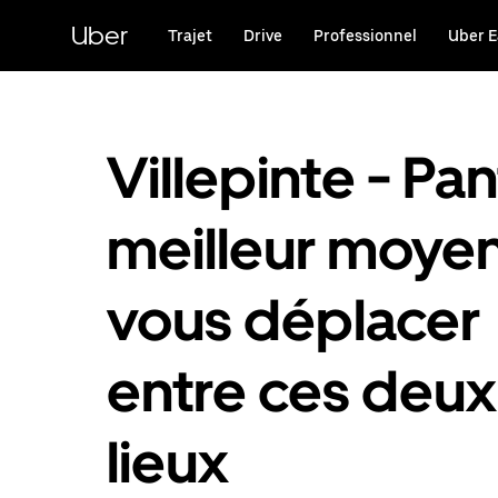
Passer
au
Uber
Trajet
Drive
Professionnel
Uber E
contenu
principal
Villepinte - Pant
meilleur moye
vous déplacer
entre ces deux
lieux