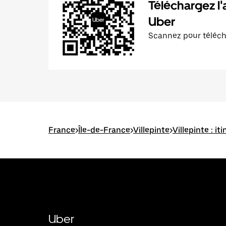
Téléchargez l'
Uber
Scannez pour téléc
France
>
Île-de-France
>
Villepinte
>
Villepinte : it
Uber