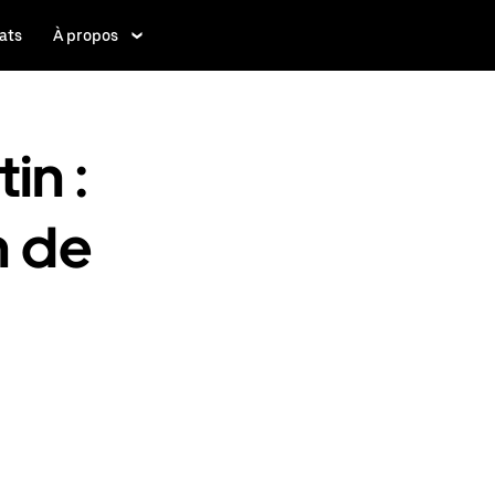
ats
À propos
in :
n de