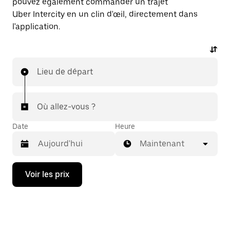
pouvez également commander un trajet
Uber Intercity en un clin d'œil, directement dans
l'application.
Lieu de départ
Où allez-vous ?
Date
Heure
Maintenant
Appuyez
Voir les prix
sur
la
flèche
vers
le
bas