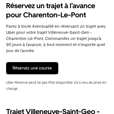
pour
Réservez un trajet à l'avance
ouvrir
le
pour Charenton-Le-Pont
calendrier
et
sélectionner
Parez à toute éventualité en réservant un trajet avec
une
Uber pour votre trajet Villeneuve-Saint-Geo -
date.
Appuyez
Charenton-Le-Pont. Commandez un trajet jusqu'à
sur
90 jours à l'avance, à tout moment et n'importe quel
la
jour de l'année.
touche
Échap
pour
fermer
Réservez une course
le
calendrier.
Uber Reserve peut ne pas être disponible vis à lieu de prise en
charge.
Trajet Villeneuve-Saint-Geo -