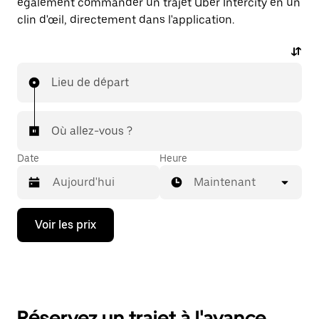
également commander un trajet Uber Intercity en un
clin d'œil, directement dans l'application.
Lieu de départ
Où allez-vous ?
Date
Heure
Maintenant
Appuyez
Voir les prix
sur
la
flèche
vers
le
bas
pour
Réservez un trajet à l'avance