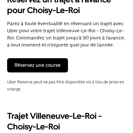
ouvrir
le
pour Choisy-Le-Roi
calendrier
et
sélectionner
Parez à toute éventualité en réservant un trajet avec
une
Uber pour votre trajet Villeneuve-Le-Roi - Choisy-Le-
date.
Appuyez
Roi. Commandez un trajet jusqu'à 90 jours à l'avance,
sur
à tout moment et n'importe quel jour de l'année.
la
touche
Échap
pour
Réservez une course
fermer
le
calendrier.
Uber Reserve peut ne pas être disponible vis à lieu de prise en
charge.
Trajet Villeneuve-Le-Roi -
Choisy-Le-Roi