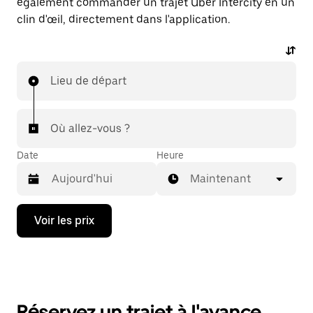
également commander un trajet Uber Intercity en un
clin d'œil, directement dans l'application.
Lieu de départ
Où allez-vous ?
Date
Heure
Maintenant
Appuyez
Voir les prix
sur
la
flèche
vers
le
bas
pour
Réservez un trajet à l'avance