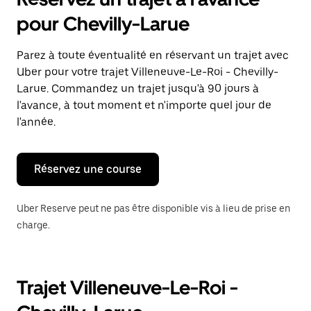
ouvrir
le
pour Chevilly-Larue
calendrier
et
sélectionner
Parez à toute éventualité en réservant un trajet avec
une
Uber pour votre trajet Villeneuve-Le-Roi - Chevilly-
date.
Appuyez
Larue. Commandez un trajet jusqu'à 90 jours à
sur
l'avance, à tout moment et n'importe quel jour de
la
l'année.
touche
Échap
pour
fermer
Réservez une course
le
calendrier.
Uber Reserve peut ne pas être disponible vis à lieu de prise en
charge.
Trajet Villeneuve-Le-Roi -