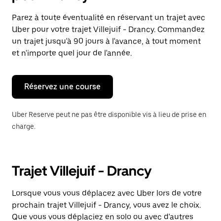
et
sélectionner
Parez à toute éventualité en réservant un trajet avec
une
Uber pour votre trajet Villejuif - Drancy. Commandez
date.
Appuyez
un trajet jusqu'à 90 jours à l'avance, à tout moment
sur
et n'importe quel jour de l'année.
la
touche
Échap
pour
Réservez une course
fermer
le
calendrier.
Uber Reserve peut ne pas être disponible vis à lieu de prise en
charge.
Trajet Villejuif - Drancy
Lorsque vous vous déplacez avec Uber lors de votre
prochain trajet Villejuif - Drancy, vous avez le choix.
Que vous vous déplaciez en solo ou avec d'autres