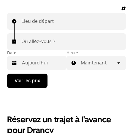
Lieu de départ
Où allez-vous ?
Date
Heure
Maintenant
Appuyez
Voir les prix
sur
la
flèche
vers
le
bas
pour
Réservez un trajet à l'avance
ouvrir
le
pour Drancy
calendrier