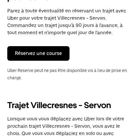
et
sélectionner
Parez à toute éventualité en réservant un trajet avec
une
Uber pour votre trajet Villecresnes - Servon.
date.
Appuyez
Commandez un trajet jusqu'à 90 jours à l'avance, à
sur
tout moment et n'importe quel jour de l'année.
la
touche
Échap
pour
Réservez une course
fermer
le
calendrier.
Uber Reserve peut ne pas être disponible vis à lieu de prise en
charge.
Trajet Villecresnes - Servon
Lorsque vous vous déplacez avec Uber lors de votre
prochain trajet Villecresnes - Servon, vous avez le
choix. Que vous vous déplaciez en solo ou avec