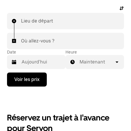
Lieu de départ
Où allez-vous ?
Date
Heure
Maintenant
Appuyez
Voir les prix
sur
la
flèche
vers
le
bas
pour
Réservez un trajet à l'avance
ouvrir
le
pour Servon
calendrier