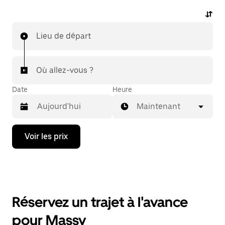
Lieu de départ
Où allez-vous ?
Date
Heure
Maintenant
Appuyez
Voir les prix
sur
la
flèche
vers
le
bas
pour
Réservez un trajet à l'avance
ouvrir
le
pour Massy
calendrier