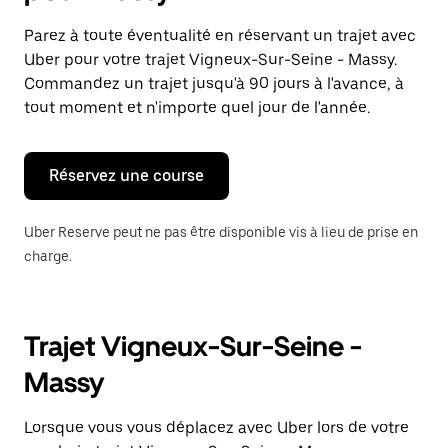
et
sélectionner
Parez à toute éventualité en réservant un trajet avec
une
Uber pour votre trajet Vigneux-Sur-Seine - Massy.
date.
Appuyez
Commandez un trajet jusqu'à 90 jours à l'avance, à
sur
tout moment et n'importe quel jour de l'année.
la
touche
Échap
pour
Réservez une course
fermer
le
calendrier.
Uber Reserve peut ne pas être disponible vis à lieu de prise en
charge.
Trajet Vigneux-Sur-Seine -
Massy
Lorsque vous vous déplacez avec Uber lors de votre