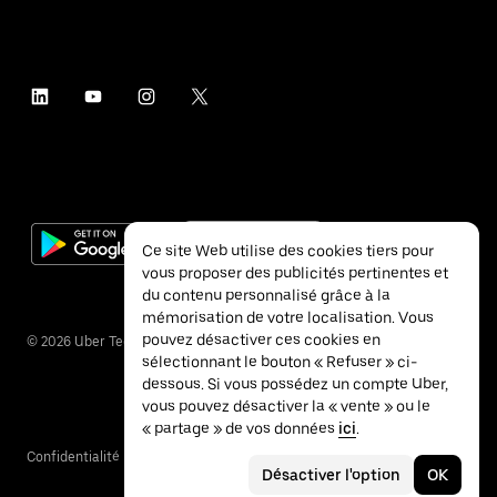
Ce site Web utilise des cookies tiers pour
vous proposer des publicités pertinentes et
du contenu personnalisé grâce à la
mémorisation de votre localisation. Vous
pouvez désactiver ces cookies en
©
2026
Uber Technologies Inc.
sélectionnant le bouton « Refuser » ci-
dessous. Si vous possédez un compte Uber,
vous pouvez désactiver la « vente » ou le
« partage » de vos données
ici
.
Confidentialité
Accessibilité
Conditions
Désactiver l'option
OK