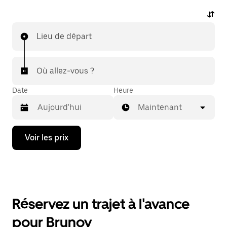
Lieu de départ
Où allez-vous ?
Date
Heure
Maintenant
Appuyez
Voir les prix
sur
la
flèche
vers
le
bas
pour
Réservez un trajet à l'avance
ouvrir
le
pour Brunoy
calendrier