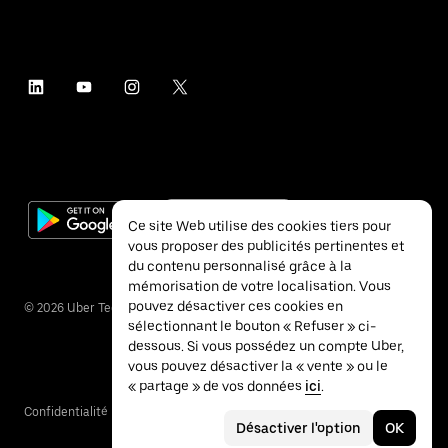
Ce site Web utilise des cookies tiers pour
vous proposer des publicités pertinentes et
du contenu personnalisé grâce à la
mémorisation de votre localisation. Vous
pouvez désactiver ces cookies en
©
2026
Uber Technologies Inc.
sélectionnant le bouton « Refuser » ci-
dessous. Si vous possédez un compte Uber,
vous pouvez désactiver la « vente » ou le
« partage » de vos données
ici
.
Confidentialité
Accessibilité
Conditions
Désactiver l'option
OK