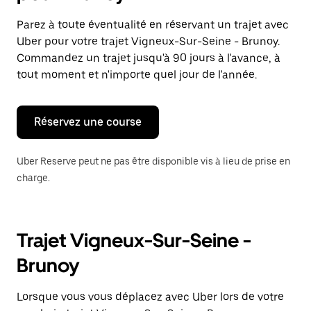
et
sélectionner
Parez à toute éventualité en réservant un trajet avec
une
Uber pour votre trajet Vigneux-Sur-Seine - Brunoy.
date.
Appuyez
Commandez un trajet jusqu'à 90 jours à l'avance, à
sur
tout moment et n'importe quel jour de l'année.
la
touche
Échap
pour
Réservez une course
fermer
le
calendrier.
Uber Reserve peut ne pas être disponible vis à lieu de prise en
charge.
Trajet Vigneux-Sur-Seine -
Brunoy
Lorsque vous vous déplacez avec Uber lors de votre