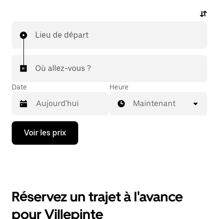
Lieu de départ
Où allez-vous ?
Date
Heure
Maintenant
Appuyez
Voir les prix
sur
la
flèche
vers
le
bas
pour
Réservez un trajet à l'avance
ouvrir
le
pour Villepinte
calendrier