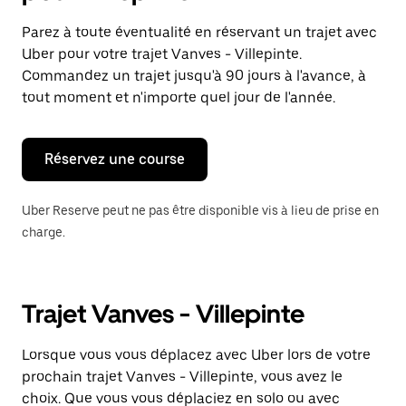
et
sélectionner
Parez à toute éventualité en réservant un trajet avec
une
Uber pour votre trajet Vanves - Villepinte.
date.
Appuyez
Commandez un trajet jusqu'à 90 jours à l'avance, à
sur
tout moment et n'importe quel jour de l'année.
la
touche
Échap
pour
Réservez une course
fermer
le
calendrier.
Uber Reserve peut ne pas être disponible vis à lieu de prise en
charge.
Trajet Vanves - Villepinte
Lorsque vous vous déplacez avec Uber lors de votre
prochain trajet Vanves - Villepinte, vous avez le
choix. Que vous vous déplaciez en solo ou avec