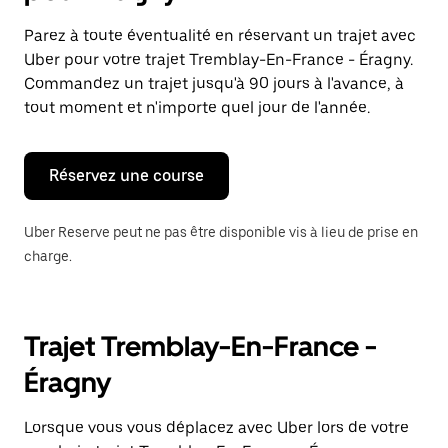
et
sélectionner
Parez à toute éventualité en réservant un trajet avec
une
Uber pour votre trajet Tremblay-En-France - Éragny.
date.
Appuyez
Commandez un trajet jusqu'à 90 jours à l'avance, à
sur
tout moment et n'importe quel jour de l'année.
la
touche
Échap
pour
Réservez une course
fermer
le
calendrier.
Uber Reserve peut ne pas être disponible vis à lieu de prise en
charge.
Trajet Tremblay-En-France -
Éragny
Lorsque vous vous déplacez avec Uber lors de votre