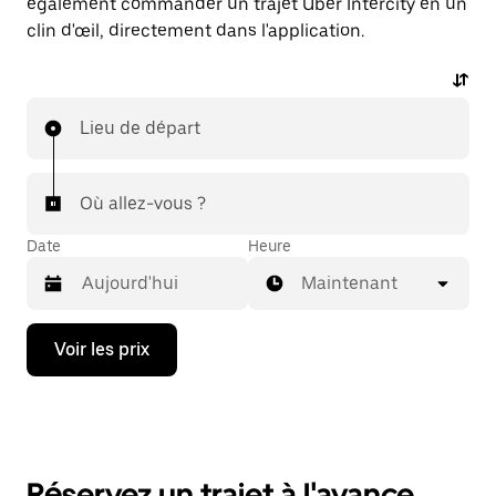
également commander un trajet Uber Intercity en un
clin d'œil, directement dans l'application.
Lieu de départ
Où allez-vous ?
Date
Heure
Maintenant
Appuyez
Voir les prix
sur
la
flèche
vers
le
bas
pour
Réservez un trajet à l'avance