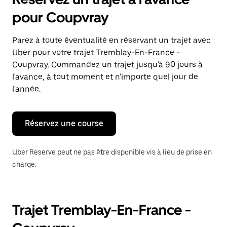
ouvrir
le
pour Coupvray
calendrier
et
sélectionner
Parez à toute éventualité en réservant un trajet avec
une
Uber pour votre trajet Tremblay-En-France -
date.
Appuyez
Coupvray. Commandez un trajet jusqu'à 90 jours à
sur
l'avance, à tout moment et n'importe quel jour de
la
l'année.
touche
Échap
pour
fermer
Réservez une course
le
calendrier.
Uber Reserve peut ne pas être disponible vis à lieu de prise en
charge.
Trajet Tremblay-En-France -