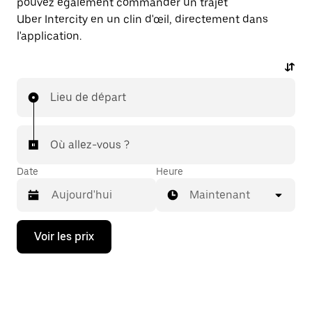
pouvez également commander un trajet
Uber Intercity en un clin d'œil, directement dans
l'application.
Lieu de départ
Où allez-vous ?
Date
Heure
Maintenant
Appuyez
Voir les prix
sur
la
flèche
vers
le
bas