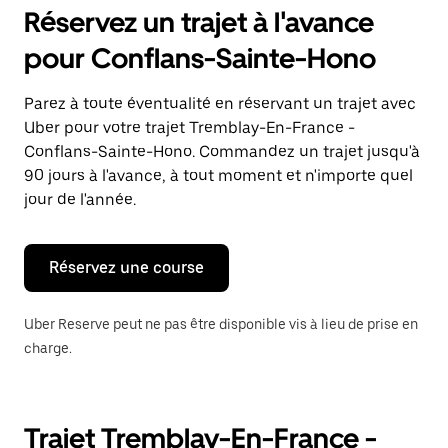
pour
Réservez un trajet à l'avance
ouvrir
le
pour Conflans-Sainte-Hono
calendrier
et
sélectionner
Parez à toute éventualité en réservant un trajet avec
une
Uber pour votre trajet Tremblay-En-France -
date.
Appuyez
Conflans-Sainte-Hono. Commandez un trajet jusqu'à
sur
90 jours à l'avance, à tout moment et n'importe quel
la
jour de l'année.
touche
Échap
pour
fermer
Réservez une course
le
calendrier.
Uber Reserve peut ne pas être disponible vis à lieu de prise en
charge.
Trajet Tremblay-En-France -