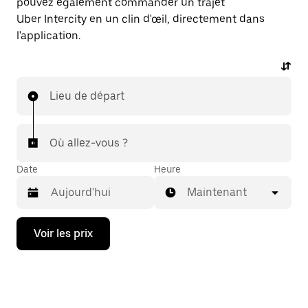
pouvez également commander un trajet
Uber Intercity en un clin d'œil, directement dans
l'application.
Lieu de départ
Où allez-vous ?
Date
Heure
Maintenant
Appuyez
Voir les prix
sur
la
flèche
vers
le
bas