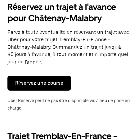
pour
Réservez un trajet à l'avance
ouvrir
le
pour Châtenay-Malabry
calendrier
et
sélectionner
Parez à toute éventualité en réservant un trajet avec
une
Uber pour votre trajet Tremblay-En-France -
date.
Appuyez
Châtenay-Malabry. Commandez un trajet jusqu'à
sur
90 jours à l'avance, à tout moment et n'importe quel
la
jour de l'année.
touche
Échap
pour
fermer
Réservez une course
le
calendrier.
Uber Reserve peut ne pas être disponible vis à lieu de prise en
charge.
Trajet Tremblay-En-France -