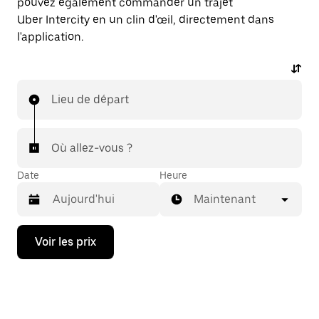
pouvez également commander un trajet
Uber Intercity en un clin d'œil, directement dans
l'application.
Lieu de départ
Où allez-vous ?
Date
Heure
Maintenant
Appuyez
Voir les prix
sur
la
flèche
vers
le
bas