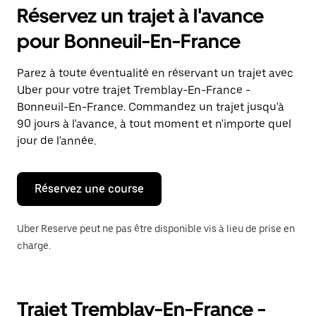
pour
Réservez un trajet à l'avance
ouvrir
le
pour Bonneuil-En-France
calendrier
et
sélectionner
Parez à toute éventualité en réservant un trajet avec
une
Uber pour votre trajet Tremblay-En-France -
date.
Appuyez
Bonneuil-En-France. Commandez un trajet jusqu'à
sur
90 jours à l'avance, à tout moment et n'importe quel
la
jour de l'année.
touche
Échap
pour
fermer
Réservez une course
le
calendrier.
Uber Reserve peut ne pas être disponible vis à lieu de prise en
charge.
Trajet Tremblay-En-France -