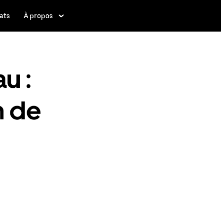
ats
À propos
au :
n de