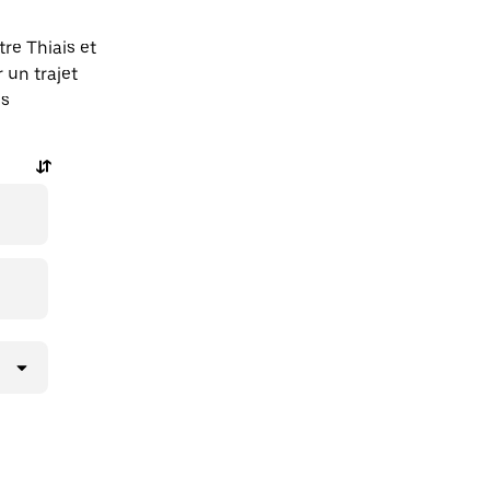
re Thiais et
un trajet
ns