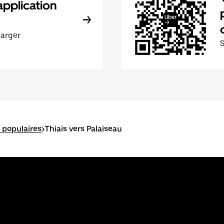
application
harger
s populaires
>
Thiais vers Palaiseau