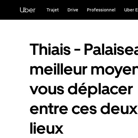
Passer
au
Uber
Trajet
Drive
Professionnel
Uber E
contenu
principal
Thiais - Palaise
meilleur moye
vous déplacer
entre ces deux
lieux