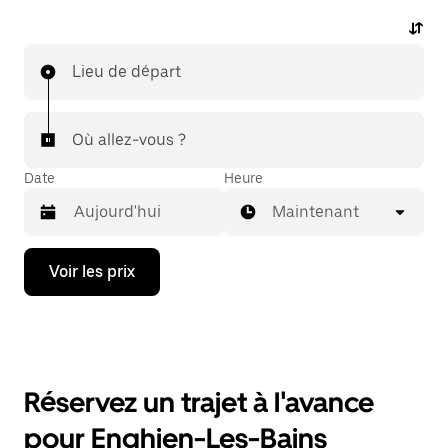
Lieu de départ
Où allez-vous ?
Date
Heure
Maintenant
Appuyez
Voir les prix
sur
la
flèche
vers
le
bas
pour
Réservez un trajet à l'avance
ouvrir
le
pour Enghien-Les-Bains
calendrier