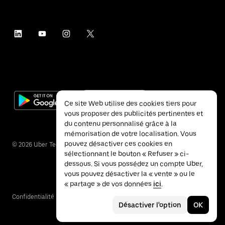
Ce site Web utilise des cookies tiers pour
vous proposer des publicités pertinentes et
du contenu personnalisé grâce à la
mémorisation de votre localisation. Vous
pouvez désactiver ces cookies en
©
2026
Uber Technologies Inc.
sélectionnant le bouton « Refuser » ci-
dessous. Si vous possédez un compte Uber,
vous pouvez désactiver la « vente » ou le
« partage » de vos données
ici
.
Confidentialité
Accessibilité
Conditions
Désactiver l'option
OK