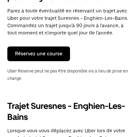
et
sélectionner
Parez à toute éventualité en réservant un trajet avec
une
Uber pour votre trajet Suresnes - Enghien-Les-Bains.
date.
Appuyez
Commandez un trajet jusqu'à 90 jours à l'avance, à
sur
tout moment et n'importe quel jour de l'année.
la
touche
Échap
pour
Réservez une course
fermer
le
calendrier.
Uber Reserve peut ne pas être disponible vis à lieu de prise en
charge.
Trajet Suresnes - Enghien-Les-
Bains
Lorsque vous vous déplacez avec Uber lors de votre