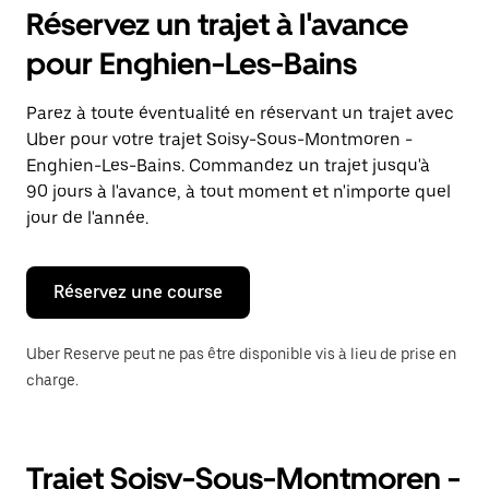
pour
Réservez un trajet à l'avance
ouvrir
le
pour Enghien-Les-Bains
calendrier
et
sélectionner
Parez à toute éventualité en réservant un trajet avec
une
Uber pour votre trajet Soisy-Sous-Montmoren -
date.
Appuyez
Enghien-Les-Bains. Commandez un trajet jusqu'à
sur
90 jours à l'avance, à tout moment et n'importe quel
la
jour de l'année.
touche
Échap
pour
fermer
Réservez une course
le
calendrier.
Uber Reserve peut ne pas être disponible vis à lieu de prise en
charge.
Trajet Soisy-Sous-Montmoren -