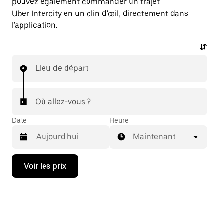
pouvez également commander un trajet
Uber Intercity en un clin d'œil, directement dans
l'application.
Lieu de départ
Où allez-vous ?
Date
Heure
Maintenant
Appuyez
Voir les prix
sur
la
flèche
vers
le
bas