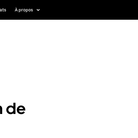
ats
À propos
n de