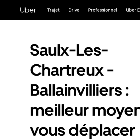
Passer
au
Uber
Trajet
Drive
Professionnel
Uber E
contenu
principal
Saulx-Les-
Chartreux -
Ballainvilliers :
meilleur moye
vous déplacer