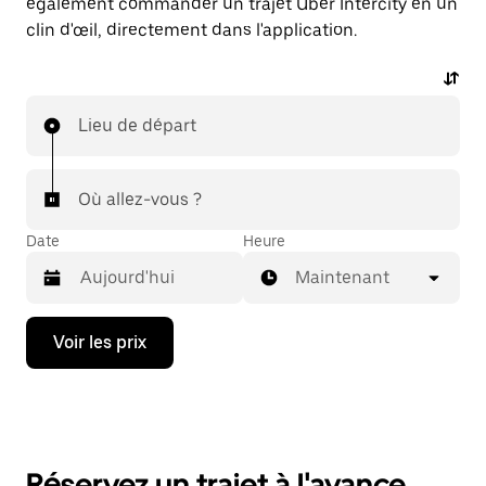
également commander un trajet Uber Intercity en un
clin d'œil, directement dans l'application.
Lieu de départ
Où allez-vous ?
Date
Heure
Maintenant
Appuyez
Voir les prix
sur
la
flèche
vers
le
bas
pour
Réservez un trajet à l'avance