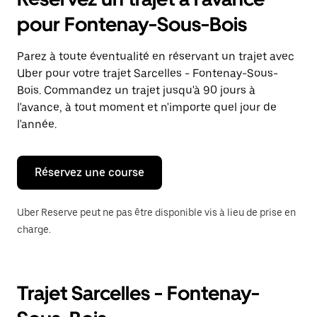
ouvrir
le
pour Fontenay-Sous-Bois
calendrier
et
sélectionner
Parez à toute éventualité en réservant un trajet avec
une
Uber pour votre trajet Sarcelles - Fontenay-Sous-
date.
Appuyez
Bois. Commandez un trajet jusqu'à 90 jours à
sur
l'avance, à tout moment et n'importe quel jour de
la
l'année.
touche
Échap
pour
fermer
Réservez une course
le
calendrier.
Uber Reserve peut ne pas être disponible vis à lieu de prise en
charge.
Trajet Sarcelles - Fontenay-