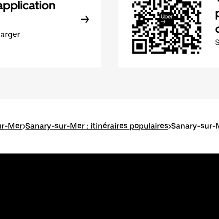
application
harger
ur-Mer
>
Sanary-sur-Mer : itinéraires populaires
>
Sanary-sur-