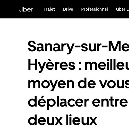
Passer
au
Uber
Trajet
Drive
Professionnel
Uber E
contenu
principal
Sanary-sur-Me
Hyères : meille
moyen de vou
déplacer entre
deux lieux