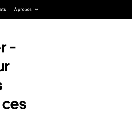
ats
À propos
r -
ur
s
 ces