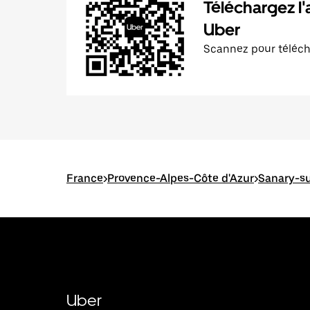
Téléchargez l'
Uber
Scannez pour téléc
France
>
Provence-Alpes-Côte d'Azur
>
Sanary-s
Uber