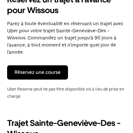
ouvrir
le
pour Wissous
calendrier
et
sélectionner
Parez à toute éventualité en réservant un trajet avec
une
Uber pour votre trajet Sainte-Geneviève-Des -
date.
Appuyez
Wissous. Commandez un trajet jusqu'à 90 jours à
sur
l'avance, à tout moment et n'importe quel jour de
la
l'année.
touche
Échap
pour
fermer
Réservez une course
le
calendrier.
Uber Reserve peut ne pas être disponible vis à lieu de prise en
charge.
Trajet Sainte-Geneviève-Des -