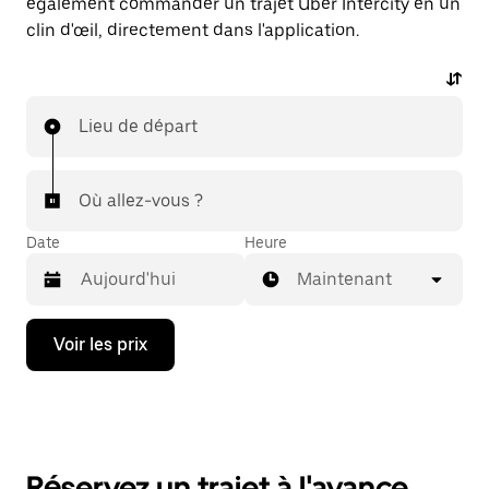
également commander un trajet Uber Intercity en un
clin d'œil, directement dans l'application.
Lieu de départ
Où allez-vous ?
Date
Heure
Maintenant
Appuyez
Voir les prix
sur
la
flèche
vers
le
bas
pour
Réservez un trajet à l'avance