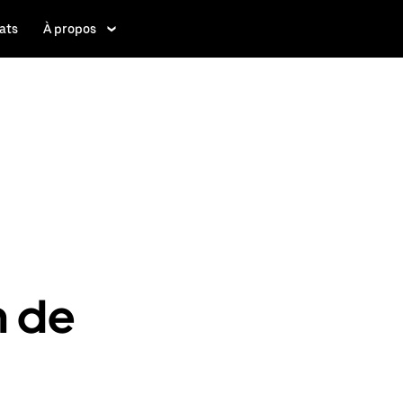
ats
À propos
n de