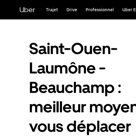
Passer
au
Uber
Trajet
Drive
Professionnel
Uber E
contenu
principal
Saint-Ouen-
Laumône -
Beauchamp :
meilleur moye
vous déplacer