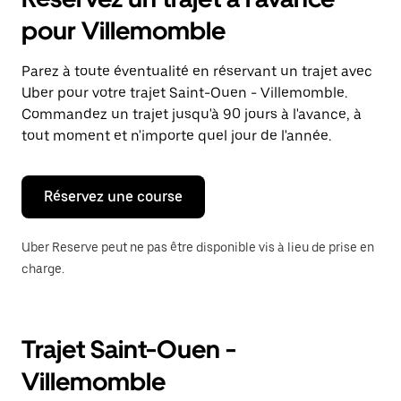
ouvrir
le
pour Villemomble
calendrier
et
sélectionner
Parez à toute éventualité en réservant un trajet avec
une
Uber pour votre trajet Saint-Ouen - Villemomble.
date.
Appuyez
Commandez un trajet jusqu'à 90 jours à l'avance, à
sur
tout moment et n'importe quel jour de l'année.
la
touche
Échap
pour
Réservez une course
fermer
le
calendrier.
Uber Reserve peut ne pas être disponible vis à lieu de prise en
charge.
Trajet Saint-Ouen -
Villemomble