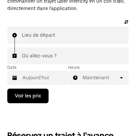
commander un trajet Uber Intercity en un clin d'œil,
directement dans l'application.
Lieu de départ
Où allez-vous ?
Date
Heure
Maintenant
Appuyez
Voir les prix
sur
la
flèche
vers
le
bas
pour
Réservez un trajet à l'avance