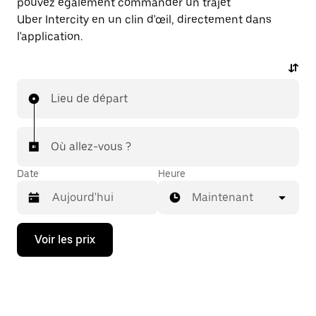
pouvez également commander un trajet
Uber Intercity en un clin d'œil, directement dans
l'application.
Lieu de départ
Où allez-vous ?
Date
Heure
Maintenant
Appuyez
Voir les prix
sur
la
flèche
vers
le
bas