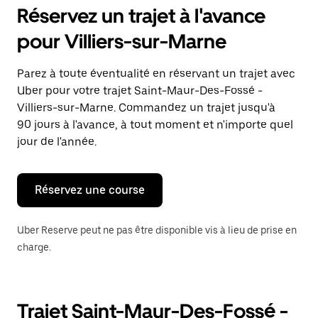
pour
Réservez un trajet à l'avance
ouvrir
le
pour Villiers-sur-Marne
calendrier
et
sélectionner
Parez à toute éventualité en réservant un trajet avec
une
Uber pour votre trajet Saint-Maur-Des-Fossé -
date.
Appuyez
Villiers-sur-Marne. Commandez un trajet jusqu'à
sur
90 jours à l'avance, à tout moment et n'importe quel
la
jour de l'année.
touche
Échap
pour
fermer
Réservez une course
le
calendrier.
Uber Reserve peut ne pas être disponible vis à lieu de prise en
charge.
Trajet Saint-Maur-Des-Fossé -