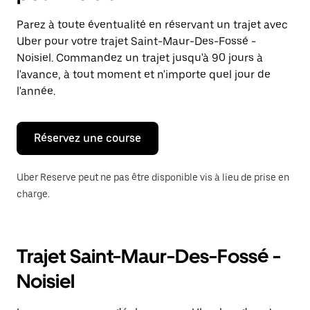
et
sélectionner
Parez à toute éventualité en réservant un trajet avec
une
Uber pour votre trajet Saint-Maur-Des-Fossé -
date.
Appuyez
Noisiel. Commandez un trajet jusqu'à 90 jours à
sur
l'avance, à tout moment et n'importe quel jour de
la
l'année.
touche
Échap
pour
fermer
Réservez une course
le
calendrier.
Uber Reserve peut ne pas être disponible vis à lieu de prise en
charge.
Trajet Saint-Maur-Des-Fossé -
Noisiel