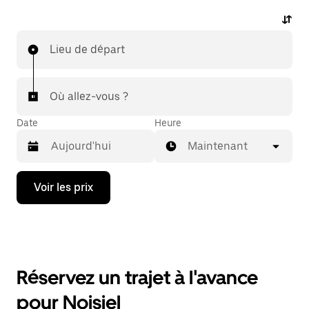
Lieu de départ
Où allez-vous ?
Date
Heure
Maintenant
Appuyez
Voir les prix
sur
la
flèche
vers
le
bas
pour
Réservez un trajet à l'avance
ouvrir
le
pour Noisiel
calendrier