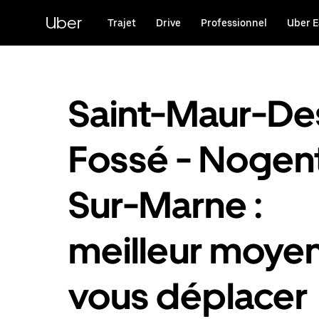
Passer
au
Uber
Trajet
Drive
Professionnel
Uber E
contenu
principal
Saint-Maur-De
Fossé - Nogen
Sur-Marne :
meilleur moye
vous déplacer