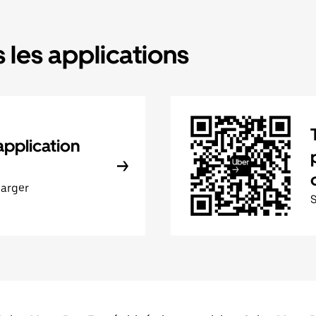
 les applications
application
harger