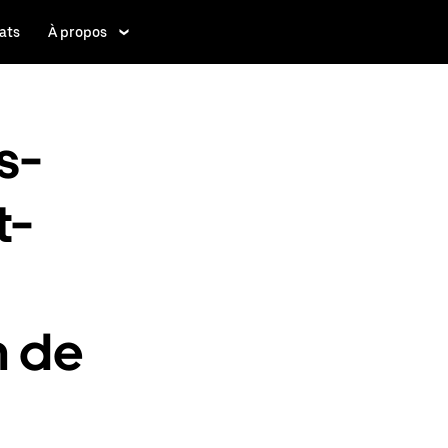
ats
À propos
s-
t-
n de