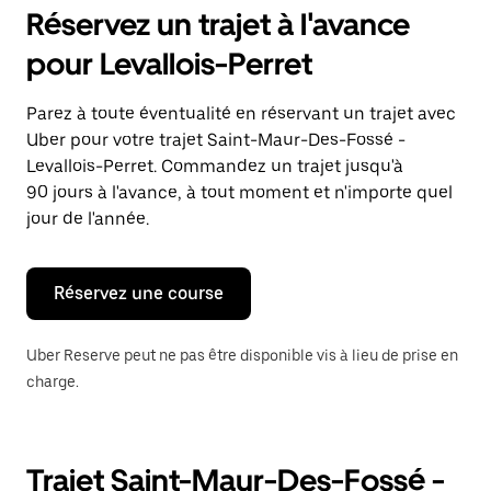
pour
Réservez un trajet à l'avance
ouvrir
le
pour Levallois-Perret
calendrier
et
sélectionner
Parez à toute éventualité en réservant un trajet avec
une
Uber pour votre trajet Saint-Maur-Des-Fossé -
date.
Appuyez
Levallois-Perret. Commandez un trajet jusqu'à
sur
90 jours à l'avance, à tout moment et n'importe quel
la
jour de l'année.
touche
Échap
pour
fermer
Réservez une course
le
calendrier.
Uber Reserve peut ne pas être disponible vis à lieu de prise en
charge.
Trajet Saint-Maur-Des-Fossé -