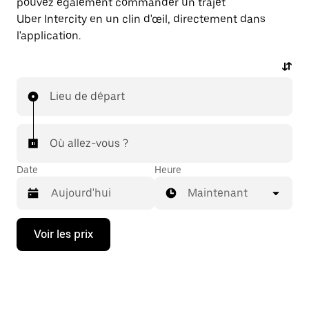
pouvez également commander un trajet
Uber Intercity en un clin d'œil, directement dans
l'application.
Lieu de départ
Où allez-vous ?
Date
Heure
Maintenant
Appuyez
Voir les prix
sur
la
flèche
vers
le
bas