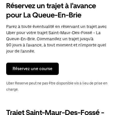
pour
Réservez un trajet à l'avance
ouvrir
le
pour La Queue-En-Brie
calendrier
et
sélectionner
Parez à toute éventualité en réservant un trajet avec
une
Uber pour votre trajet Saint-Maur-Des-Fossé - La
date.
Appuyez
Queue-En-Brie. Commandez un trajet jusqu'à
sur
90 jours à l'avance, à tout moment et n'importe quel
la
jour de l'année.
touche
Échap
pour
fermer
Réservez une course
le
calendrier.
Uber Reserve peut ne pas être disponible vis à lieu de prise en
charge.
Trajet Saint-Maur-Des-Fossé -