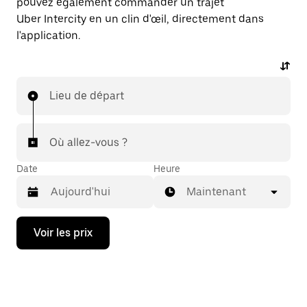
pouvez également commander un trajet
Uber Intercity en un clin d'œil, directement dans
l'application.
Lieu de départ
Où allez-vous ?
Date
Heure
Maintenant
Appuyez
Voir les prix
sur
la
flèche
vers
le
bas