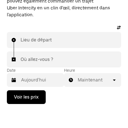
pouvez également commander un trajet
Uber Intercity en un clin d'œil, directement dans
l'application.
Lieu de départ
Où allez-vous ?
Date
Heure
Maintenant
Appuyez
Voir les prix
sur
la
flèche
vers
le
bas