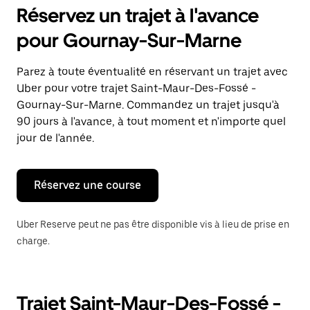
pour
Réservez un trajet à l'avance
ouvrir
le
pour Gournay-Sur-Marne
calendrier
et
sélectionner
Parez à toute éventualité en réservant un trajet avec
une
Uber pour votre trajet Saint-Maur-Des-Fossé -
date.
Appuyez
Gournay-Sur-Marne. Commandez un trajet jusqu'à
sur
90 jours à l'avance, à tout moment et n'importe quel
la
jour de l'année.
touche
Échap
pour
fermer
Réservez une course
le
calendrier.
Uber Reserve peut ne pas être disponible vis à lieu de prise en
charge.
Trajet Saint-Maur-Des-Fossé -