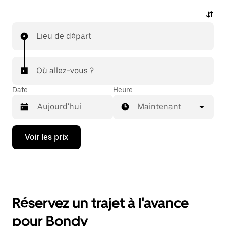
Lieu de départ
Où allez-vous ?
Date
Heure
Maintenant
Appuyez
Voir les prix
sur
la
flèche
vers
le
bas
pour
Réservez un trajet à l'avance
ouvrir
le
pour Bondy
calendrier