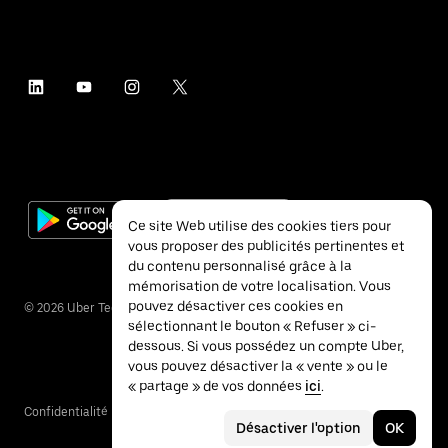
Ce site Web utilise des cookies tiers pour
vous proposer des publicités pertinentes et
du contenu personnalisé grâce à la
mémorisation de votre localisation. Vous
pouvez désactiver ces cookies en
©
2026
Uber Technologies Inc.
sélectionnant le bouton « Refuser » ci-
dessous. Si vous possédez un compte Uber,
vous pouvez désactiver la « vente » ou le
« partage » de vos données
ici
.
Confidentialité
Accessibilité
Conditions
Désactiver l'option
OK