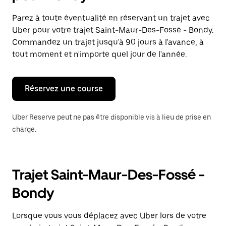
et
sélectionner
Parez à toute éventualité en réservant un trajet avec
une
Uber pour votre trajet Saint-Maur-Des-Fossé - Bondy.
date.
Appuyez
Commandez un trajet jusqu'à 90 jours à l'avance, à
sur
tout moment et n'importe quel jour de l'année.
la
touche
Échap
pour
Réservez une course
fermer
le
calendrier.
Uber Reserve peut ne pas être disponible vis à lieu de prise en
charge.
Trajet Saint-Maur-Des-Fossé -
Bondy
Lorsque vous vous déplacez avec Uber lors de votre