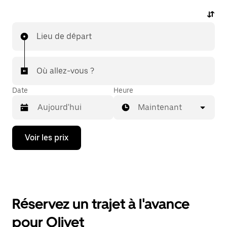
Lieu de départ
Où allez-vous ?
Date
Heure
Maintenant
Appuyez
Voir les prix
sur
la
flèche
vers
le
bas
pour
Réservez un trajet à l'avance
ouvrir
le
pour Olivet
calendrier