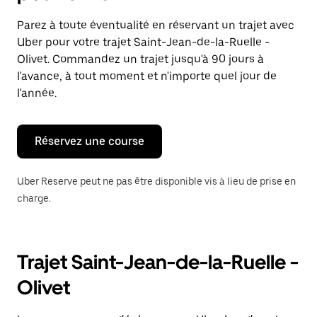
et
sélectionner
Parez à toute éventualité en réservant un trajet avec
une
Uber pour votre trajet Saint-Jean-de-la-Ruelle -
date.
Appuyez
Olivet. Commandez un trajet jusqu'à 90 jours à
sur
l'avance, à tout moment et n'importe quel jour de
la
l'année.
touche
Échap
pour
fermer
Réservez une course
le
calendrier.
Uber Reserve peut ne pas être disponible vis à lieu de prise en
charge.
Trajet Saint-Jean-de-la-Ruelle -
Olivet