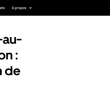
ats
À propos
-au-
on :
n de