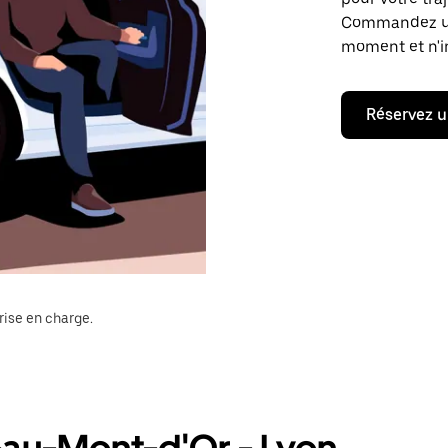
Commandez un t
moment et n'im
Réservez u
rise en charge.
-au-Mont-d'Or - Lyon