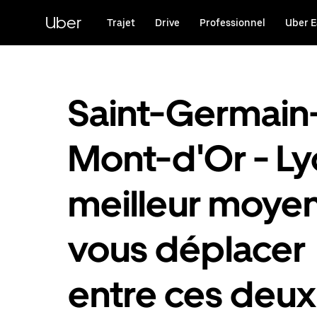
Passer
au
Uber
Trajet
Drive
Professionnel
Uber E
contenu
principal
Saint-Germain
Mont-d'Or - Ly
meilleur moye
vous déplacer
entre ces deux