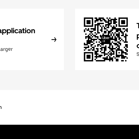
application
harger
n