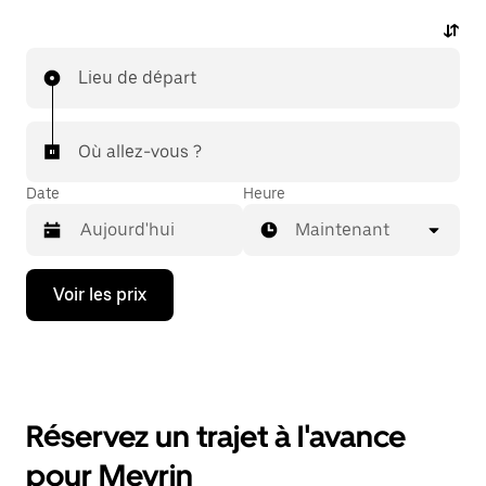
Lieu de départ
Où allez-vous ?
Date
Heure
Maintenant
Appuyez
Voir les prix
sur
la
flèche
vers
le
bas
pour
Réservez un trajet à l'avance
ouvrir
le
pour Meyrin
calendrier