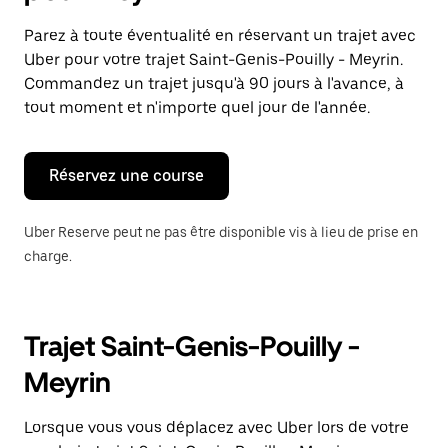
et
sélectionner
Parez à toute éventualité en réservant un trajet avec
une
Uber pour votre trajet Saint-Genis-Pouilly - Meyrin.
date.
Appuyez
Commandez un trajet jusqu'à 90 jours à l'avance, à
sur
tout moment et n'importe quel jour de l'année.
la
touche
Échap
pour
Réservez une course
fermer
le
calendrier.
Uber Reserve peut ne pas être disponible vis à lieu de prise en
charge.
Trajet Saint-Genis-Pouilly -
Meyrin
Lorsque vous vous déplacez avec Uber lors de votre