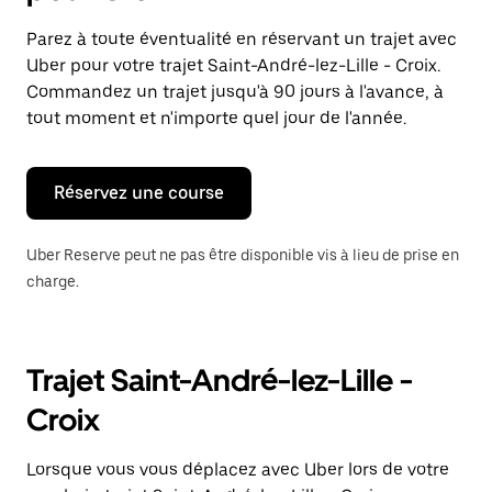
et
sélectionner
Parez à toute éventualité en réservant un trajet avec
une
Uber pour votre trajet Saint-André-lez-Lille - Croix.
date.
Appuyez
Commandez un trajet jusqu'à 90 jours à l'avance, à
sur
tout moment et n'importe quel jour de l'année.
la
touche
Échap
pour
Réservez une course
fermer
le
calendrier.
Uber Reserve peut ne pas être disponible vis à lieu de prise en
charge.
Trajet Saint-André-lez-Lille -
Croix
Lorsque vous vous déplacez avec Uber lors de votre