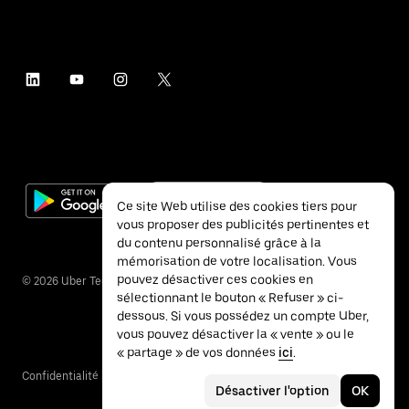
Ce site Web utilise des cookies tiers pour
vous proposer des publicités pertinentes et
du contenu personnalisé grâce à la
mémorisation de votre localisation. Vous
pouvez désactiver ces cookies en
©
2026
Uber Technologies Inc.
sélectionnant le bouton « Refuser » ci-
dessous. Si vous possédez un compte Uber,
vous pouvez désactiver la « vente » ou le
« partage » de vos données
ici
.
Confidentialité
Accessibilité
Conditions
Désactiver l'option
OK