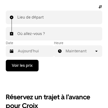
Lieu de départ
Où allez-vous ?
Date
Heure
Maintenant
Appuyez
Voir les prix
sur
la
flèche
vers
le
bas
pour
Réservez un trajet à l'avance
ouvrir
le
pour Croix
calendrier