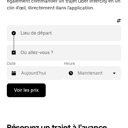
également commander un trajet Uber Intercity en un
clin d'œil, directement dans l'application.
Lieu de départ
Où allez-vous ?
Date
Heure
Maintenant
Appuyez
Voir les prix
sur
la
flèche
vers
le
bas
pour
Réservez un trajet à l'avance