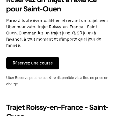
ouvrir
le
pour Saint-Ouen
calendrier
et
sélectionner
Parez à toute éventualité en réservant un trajet avec
une
Uber pour votre trajet Roissy-en-France - Saint-
date.
Appuyez
Ouen. Commandez un trajet jusqu'à 90 jours à
sur
l'avance, à tout moment et n'importe quel jour de
la
l'année.
touche
Échap
pour
fermer
Réservez une course
le
calendrier.
Uber Reserve peut ne pas être disponible vis à lieu de prise en
charge.
Trajet Roissy-en-France - Saint-