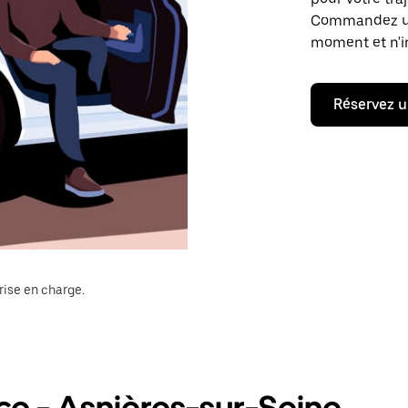
Commandez un t
moment et n'im
Réservez u
rise en charge.
ce - Asnières-sur-Seine