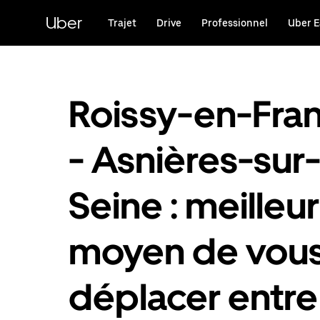
Passer
au
Uber
Trajet
Drive
Professionnel
Uber E
contenu
principal
Roissy-en-Fra
- Asnières-sur
Seine : meilleur
moyen de vou
déplacer entre