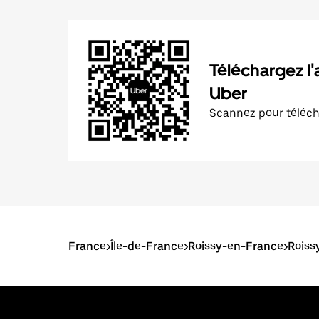
Téléchargez l'
Uber
Scannez pour téléc
France
>
Île-de-France
>
Roissy-en-France
>
Roiss