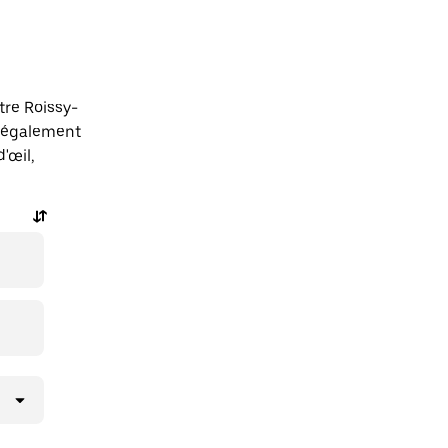
tre Roissy-
z également
'œil,