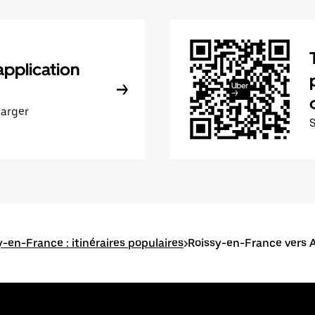
application
harger
y-en-France : itinéraires populaires
>
Roissy-en-France vers 