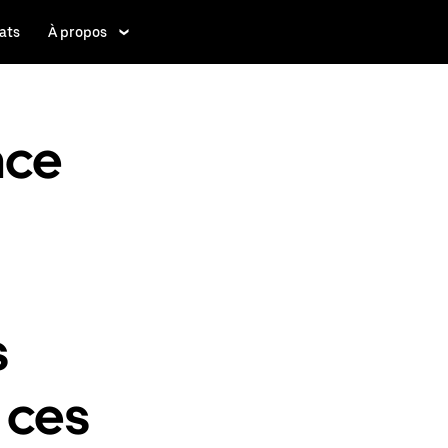
ats
À propos
nce
-
s
 ces