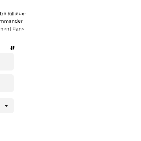
re Rillieux-
commander
tement dans