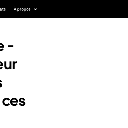
ats
À propos
e -
eur
s
 ces