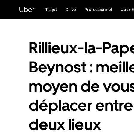
Passer
au
Uber
Trajet
Drive
Professionnel
Uber E
contenu
principal
Rillieux-la-Pap
Beynost : meill
moyen de vou
déplacer entre
deux lieux