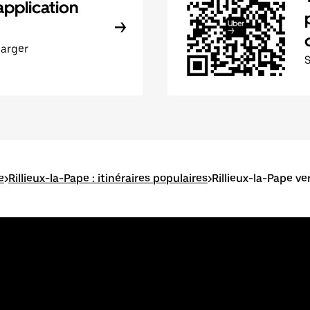
application
harger
e
>
Rillieux-la-Pape : itinéraires populaires
>
Rillieux-la-Pape v