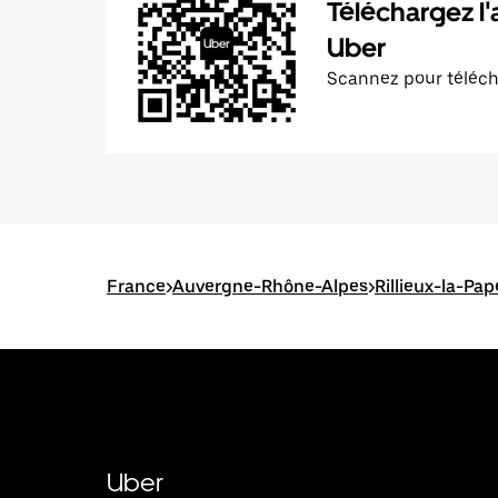
Téléchargez l'
Uber
Scannez pour téléc
France
>
Auvergne-Rhône-Alpes
>
Rillieux-la-Pap
Uber