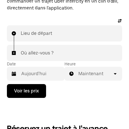
commander un trajet Uber Intercity en un clin d'œil,
directement dans l'application.
Lieu de départ
Où allez-vous ?
Date
Heure
Maintenant
Appuyez
Voir les prix
sur
la
flèche
vers
le
bas
pour
Réservez un trajet à l'avance