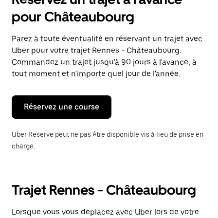
ouvrir
le
pour Châteaubourg
calendrier
et
sélectionner
Parez à toute éventualité en réservant un trajet avec
une
Uber pour votre trajet Rennes - Châteaubourg.
date.
Appuyez
Commandez un trajet jusqu'à 90 jours à l'avance, à
sur
tout moment et n'importe quel jour de l'année.
la
touche
Échap
pour
Réservez une course
fermer
le
calendrier.
Uber Reserve peut ne pas être disponible vis à lieu de prise en
charge.
Trajet Rennes - Châteaubourg
Lorsque vous vous déplacez avec Uber lors de votre