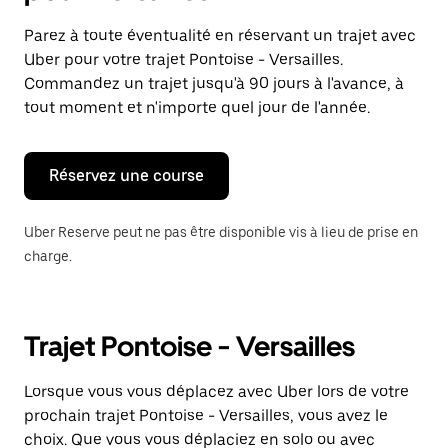
et
sélectionner
Parez à toute éventualité en réservant un trajet avec
une
Uber pour votre trajet Pontoise - Versailles.
date.
Appuyez
Commandez un trajet jusqu'à 90 jours à l'avance, à
sur
tout moment et n'importe quel jour de l'année.
la
touche
Échap
pour
Réservez une course
fermer
le
calendrier.
Uber Reserve peut ne pas être disponible vis à lieu de prise en
charge.
Trajet Pontoise - Versailles
Lorsque vous vous déplacez avec Uber lors de votre
prochain trajet Pontoise - Versailles, vous avez le
choix. Que vous vous déplaciez en solo ou avec