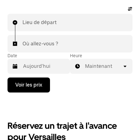
Lieu de départ
Où allez-vous ?
Date
Heure
Maintenant
Appuyez
Voir les prix
sur
la
flèche
vers
le
bas
pour
Réservez un trajet à l'avance
ouvrir
le
pour Versailles
calendrier