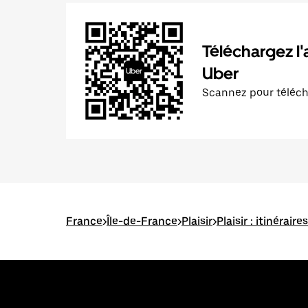
Téléchargez l'
Uber
Scannez pour téléc
France
>
Île-de-France
>
Plaisir
>
Plaisir : itinérair