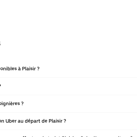
s
nibles à Plaisir ?
?
oignières ?
on Uber au départ de Plaisir ?