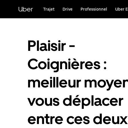
Passer
au
Uber
Trajet
Drive
Professionnel
Uber E
contenu
principal
Plaisir -
Coignières :
meilleur moye
vous déplacer
entre ces deux