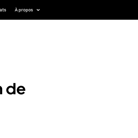
ats
À propos
n de