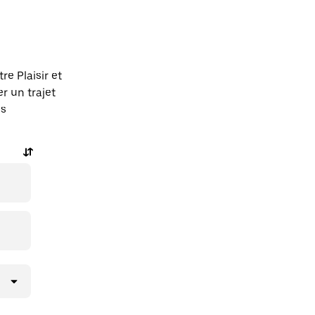
e Plaisir et
 un trajet
ns