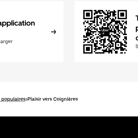
application
harger
es populaires
>
Plaisir vers Coignières