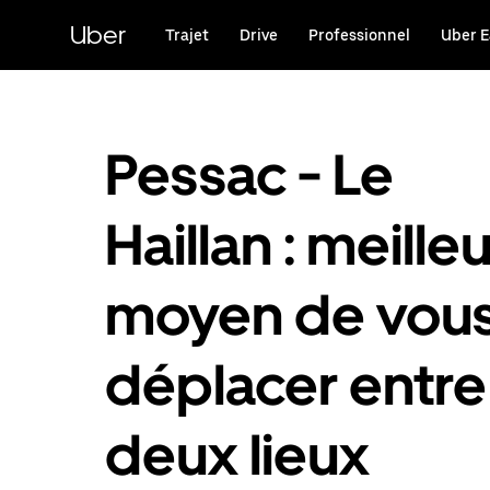
Passer
au
Uber
Trajet
Drive
Professionnel
Uber E
contenu
principal
Pessac - Le
Haillan : meilleu
moyen de vou
déplacer entre
deux lieux