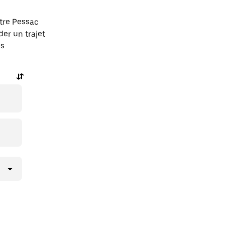
tre Pessac
er un trajet
ns