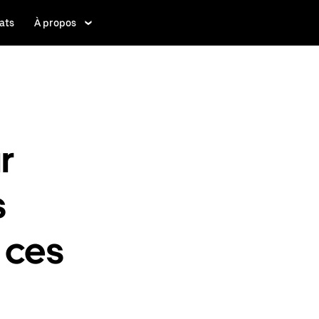
ats
À propos
r
s
 ces