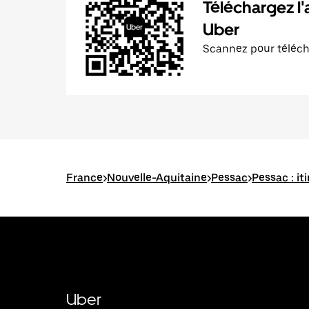
Téléchargez l'
Uber
Scannez pour téléc
France
>
Nouvelle-Aquitaine
>
Pessac
>
Pessac : it
Uber