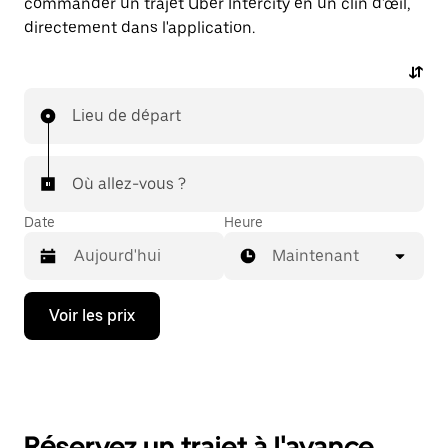
commander un trajet Uber Intercity en un clin d'œil,
directement dans l'application.
Lieu de départ
Où allez-vous ?
Date
Heure
Maintenant
Appuyez
Voir les prix
sur
la
flèche
vers
le
bas
pour
Réservez un trajet à l'avance