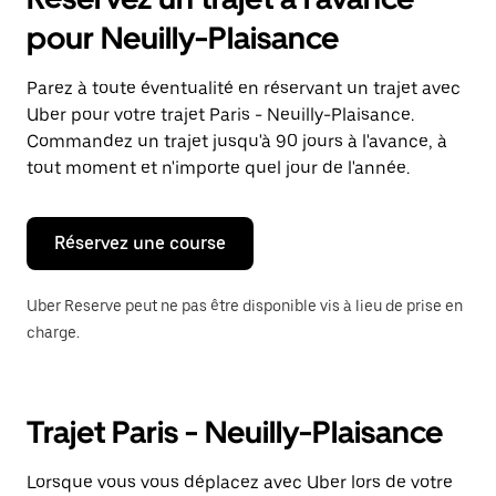
ouvrir
le
pour Neuilly-Plaisance
calendrier
et
sélectionner
Parez à toute éventualité en réservant un trajet avec
une
Uber pour votre trajet Paris - Neuilly-Plaisance.
date.
Appuyez
Commandez un trajet jusqu'à 90 jours à l'avance, à
sur
tout moment et n'importe quel jour de l'année.
la
touche
Échap
pour
Réservez une course
fermer
le
calendrier.
Uber Reserve peut ne pas être disponible vis à lieu de prise en
charge.
Trajet Paris - Neuilly-Plaisance
Lorsque vous vous déplacez avec Uber lors de votre