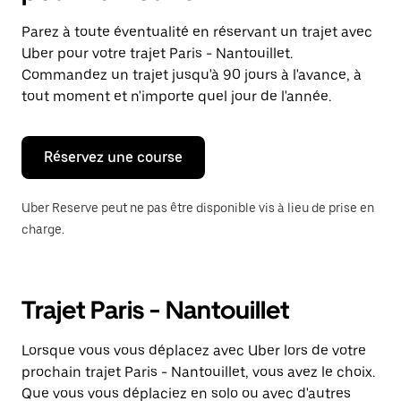
et
sélectionner
Parez à toute éventualité en réservant un trajet avec
une
Uber pour votre trajet Paris - Nantouillet.
date.
Appuyez
Commandez un trajet jusqu'à 90 jours à l'avance, à
sur
tout moment et n'importe quel jour de l'année.
la
touche
Échap
pour
Réservez une course
fermer
le
calendrier.
Uber Reserve peut ne pas être disponible vis à lieu de prise en
charge.
Trajet Paris - Nantouillet
Lorsque vous vous déplacez avec Uber lors de votre
prochain trajet Paris - Nantouillet, vous avez le choix.
Que vous vous déplaciez en solo ou avec d'autres