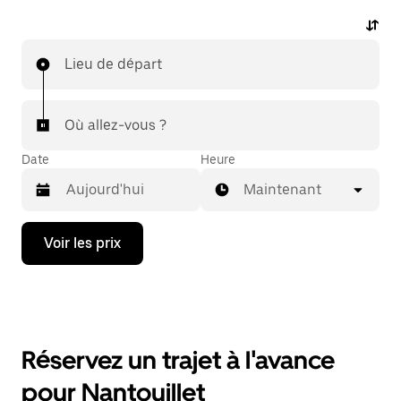
Lieu de départ
Où allez-vous ?
Date
Heure
Maintenant
Appuyez
Voir les prix
sur
la
flèche
vers
le
bas
pour
Réservez un trajet à l'avance
ouvrir
le
pour Nantouillet
calendrier