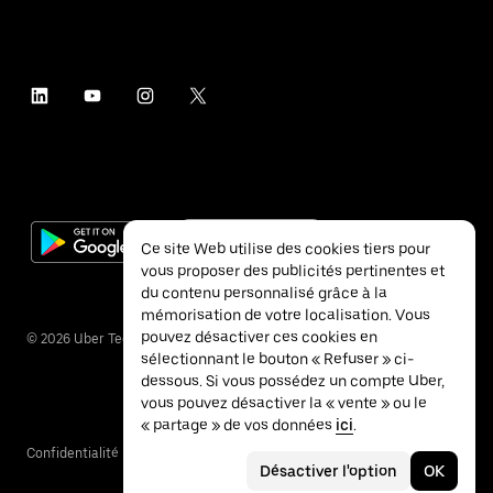
Ce site Web utilise des cookies tiers pour
vous proposer des publicités pertinentes et
du contenu personnalisé grâce à la
mémorisation de votre localisation. Vous
pouvez désactiver ces cookies en
©
2026
Uber Technologies Inc.
sélectionnant le bouton « Refuser » ci-
dessous. Si vous possédez un compte Uber,
vous pouvez désactiver la « vente » ou le
« partage » de vos données
ici
.
Confidentialité
Accessibilité
Conditions
Désactiver l'option
OK