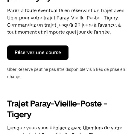
et
sélectionner
Parez à toute éventualité en réservant un trajet avec
une
Uber pour votre trajet Paray-Vieille-Poste - Tigery.
date.
Appuyez
Commandez un trajet jusqu'à 90 jours à l'avance, à
sur
tout moment et n'importe quel jour de l'année.
la
touche
Échap
pour
Réservez une course
fermer
le
calendrier.
Uber Reserve peut ne pas être disponible vis à lieu de prise en
charge.
Trajet Paray-Vieille-Poste -
Tigery
Lorsque vous vous déplacez avec Uber lors de votre